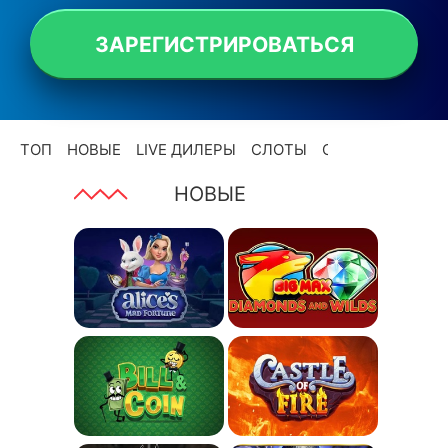
ЗАРЕГИСТРИРОВАТЬСЯ
ТОП
НОВЫЕ
LIVE ДИЛЕРЫ
СЛОТЫ
СТОЛЫ
КРАШ 
НОВЫЕ